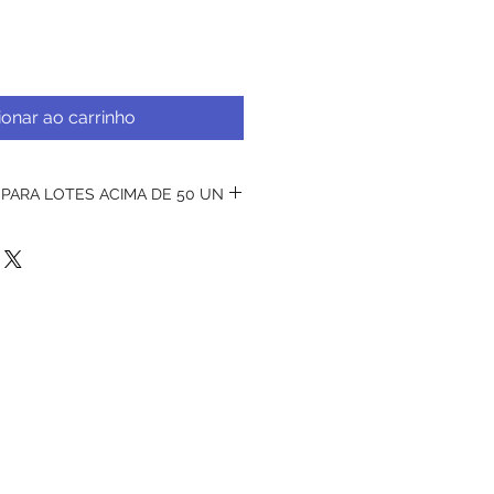
ionar ao carrinho
 PARA LOTES ACIMA DE 50 UN
PARA LOTES ACIMA DE 50
.cápsulas na imagem não inclusas.