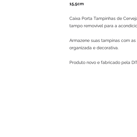
15,5cm
Caixa Porta Tampinhas de Cerveja
tampo removível para a acondici
Armazene suas tampinas com as s
organizada e decorativa.
Produto novo e fabricado pela DI
© 2026 Dito & Feito Comunicação Vis
Todos os direitos reservados.